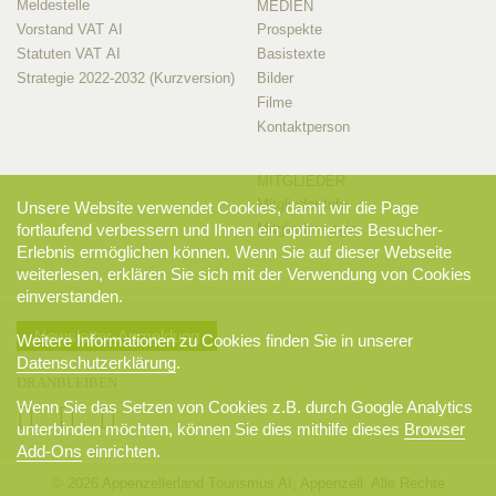
Meldestelle
MEDIEN
Vorstand VAT AI
Prospekte
Statuten VAT AI
Basistexte
Strategie 2022-2032 (Kurzversion)
Bilder
Filme
Kontaktperson
MITGLIEDER
Mitglieder-Info
Unsere Website verwendet Cookies, damit wir die Page
Mitglieder-Login
fortlaufend verbessern und Ihnen ein optimiertes Besucher-
Erlebnis ermöglichen können. Wenn Sie auf dieser Webseite
weiterlesen, erklären Sie sich mit der Verwendung von Cookies
einverstanden.
Newsletter-Anmeldung
Weitere Informationen zu Cookies finden Sie in unserer
Datenschutzerklärung
.
DRANBLEIBEN
Wenn Sie das Setzen von Cookies z.B. durch Google Analytics
unterbinden möchten, können Sie dies mithilfe dieses
Browser
Add-Ons
einrichten.
© 2026 Appenzellerland Tourismus AI, Appenzell. Alle Rechte