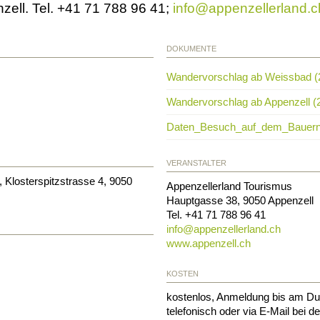
ell. Tel. +41 71 788 96 41;
info@appenzellerland.c
DOKUMENTE
Wandervorschlag ab Weissbad 
Wandervorschlag ab Appenzell (
Daten_Besuch_auf_dem_Bauernh
VERANSTALTER
 Klosterspitzstrasse 4, 9050
Appenzellerland Tourismus
Hauptgasse 38
,
9050
Appenzell
Tel.
+41 71 788 96 41
info@
appenzellerland.ch
www.appenzell.ch
KOSTEN
kostenlos, Anmeldung bis am Du
telefonisch oder via E-Mail bei d