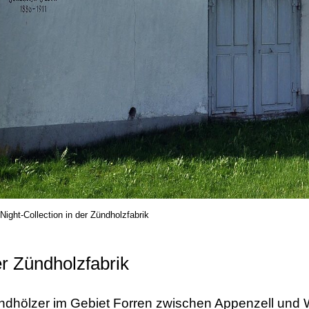
Night-Collection in der Zündholzfabrik
er Zündholzfabrik
undhölzer im Gebiet Forren zwischen Appenzell und 