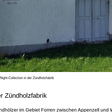
Night-Collection in der Zündholzfabrik
er Zündholzfabrik
undhölzer im Gebiet Forren zwischen Appenzell und 