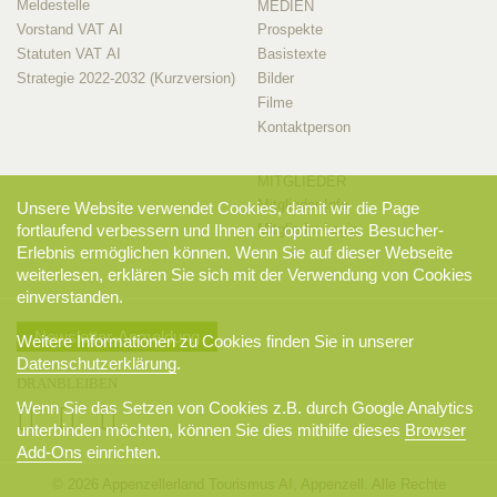
Meldestelle
MEDIEN
Vorstand VAT AI
Prospekte
Statuten VAT AI
Basistexte
Strategie 2022-2032 (Kurzversion)
Bilder
Filme
Kontaktperson
MITGLIEDER
Mitglieder-Info
Unsere Website verwendet Cookies, damit wir die Page
Mitglieder-Login
fortlaufend verbessern und Ihnen ein optimiertes Besucher-
Erlebnis ermöglichen können. Wenn Sie auf dieser Webseite
weiterlesen, erklären Sie sich mit der Verwendung von Cookies
einverstanden.
Newsletter-Anmeldung
Weitere Informationen zu Cookies finden Sie in unserer
Datenschutzerklärung
.
DRANBLEIBEN
Wenn Sie das Setzen von Cookies z.B. durch Google Analytics
unterbinden möchten, können Sie dies mithilfe dieses
Browser
Add-Ons
einrichten.
© 2026 Appenzellerland Tourismus AI, Appenzell. Alle Rechte