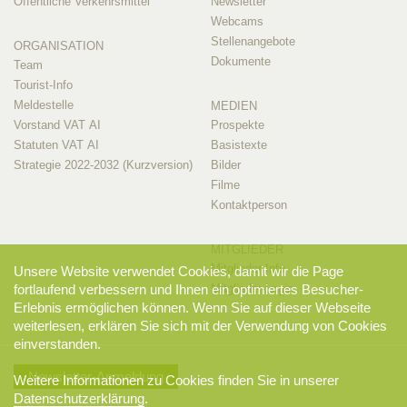
Öffentliche Verkehrsmittel
Newsletter
Webcams
Stellenangebote
ORGANISATION
Dokumente
Team
Tourist-Info
Meldestelle
MEDIEN
Vorstand VAT AI
Prospekte
Statuten VAT AI
Basistexte
Strategie 2022-2032 (Kurzversion)
Bilder
Filme
Kontaktperson
MITGLIEDER
Mitglieder-Info
Unsere Website verwendet Cookies, damit wir die Page
Mitglieder-Login
fortlaufend verbessern und Ihnen ein optimiertes Besucher-
Erlebnis ermöglichen können. Wenn Sie auf dieser Webseite
weiterlesen, erklären Sie sich mit der Verwendung von Cookies
einverstanden.
Newsletter-Anmeldung
Weitere Informationen zu Cookies finden Sie in unserer
Datenschutzerklärung
.