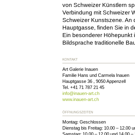
von Schweizer Künstlern spez
Verbindung mit Schweizer W
Schweizer Kunstszene. An 
Hauptgasse, finden Sie in de
Ein besonderer Höhepunkt is
Bildsprache traditionelle Ba
KONTAKT
Art Galerie Inauen
Familie Hans und Carmela Inauen
Hauptgasse 36
,
9050
Appenzell
Tel.
+41 71 787 21 45
info@
inauen-art.ch
www.inauen-art.ch
ÖFFNUNGSZEITEN
Montag: Geschlossen
Dienstag bis Freitag: 10.00 – 12.00 
Samstag: 10.00 – 12.00 und 14.00 –