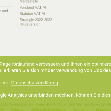
Meldestelle
Vorstand VAT AI
r und
Statuten VAT AI
Strategie 2022-2032
(Kurzversion)
Page fortlaufend verbessern und Ihnen ein optimier
, erklären Sie sich mit der Verwendung von Cookies
nserer
Datenschutzerklärung
.
le Analytics unterbinden möchten, können Sie dies 
2026 Appenzellerland Tourismus AI, Appenzell. Alle Rechte vorbehalt
GB
Sitemap
Datenschutzerklärung
Disclaimer
Impress