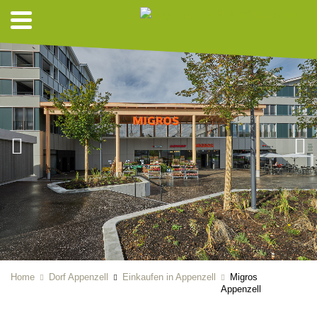
Home
Dorf Appenzell
Einkaufen in Appenzell
Migros
Appenzell