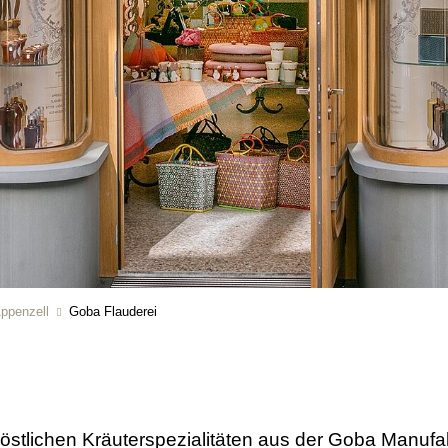
Appenzell
Goba Flauderei
östlichen Kräuterspezialitäten aus der Goba Manufakt