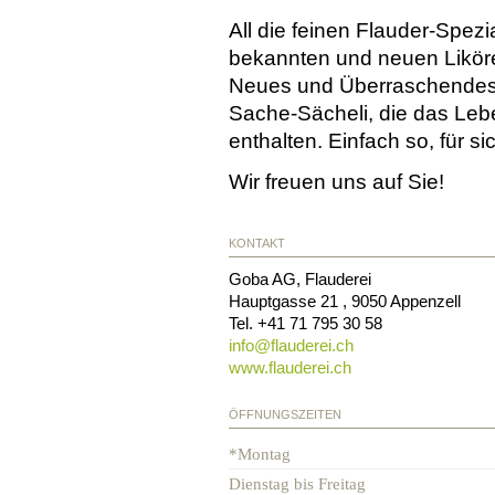
All die feinen Flauder-Spezi
bekannten und neuen Liköre 
Neues und Überraschendes, 
Sache-Sächeli, die das Leb
enthalten. Einfach so, für s
Wir freuen uns auf Sie!
KONTAKT
Goba AG, Flauderei
Hauptgasse 21
,
9050
Appenzell
Tel.
+41 71 795 30 58
info@
flauderei.ch
www.flauderei.ch
ÖFFNUNGSZEITEN
*Montag
Dienstag bis Freitag