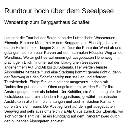
Rundtour hoch über dem Seealpsee
Wandertipp zum Berggasthaus Schäfler.
Los geht die Tour bei der Bergstation der Luftseilbahn Wasserauen-
Ebenalp. Ein paar Meter hinter dem Berggasthaus Ebenalp, das zur
ersten Einkehr lockt, biegen Sie links über die Kante der Wand ab und
gelangen nach ein paar Kurven auf dem schmalen Füessler-Weg an den
Wandfuss. Weiter geht es auf einem gut ausgebauten Höhenweg mit
prächtigem Blick hinunter auf den blau-grünen Seealpsee in
angenehmem Auf und Ab bis zur Altenalp. Hier werden feinste
Alpprodukte hergestellt und eine Stärkung kommt gerade richtig, denn
der Bergweg auf den Schäfler steigt nun steil an und erfordert
Trittsicherheit. Einige Stellen sind sehr ausgesetzt, jedoch mit
Drahtseilen gut gesichert. Oben angekommen, werden Sie für Ihre
Anstrengungen mehr als belohnt. Der Schäfler, ein Aussichtsgipfel der
Extraklasse samt einladendem Berggasthaus, gewährt fantastische
Ausblicke in alle Himmelsrichtungen und auch in Sachen Kulinarik
dürfen Sie sich freuen. Der Abstieg führt auf dem gut ausgebauten
Bergweg und sehr aussichtsreich via Alp Chlus zurück zur Ebenalp, wo
sich vor der Fahrt ins Tal ein Rundgang auf dem Panoramaweg durch
den blühenden Alpengarten anbietet.