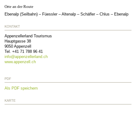
Orte an der Route
Ebenalp (Seilbahn) – Füessler – Altenalp – Schäfler – Chlus – Ebenalp
KONTAKT
Appenzellerland Tourismus
Hauptgasse 38
9050
Appenzell
Tel.
+41 71 788 96 41
info@
appenzellerland.ch
www.appenzell.ch
PDF
Als PDF speichern
KARTE