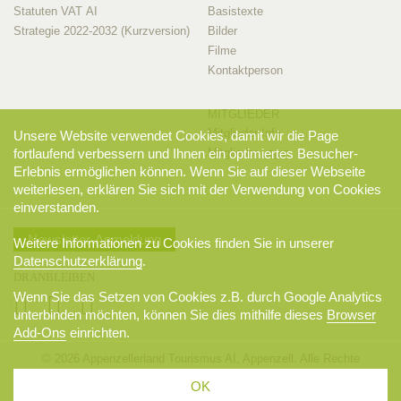
Statuten VAT AI
Basistexte
Strategie 2022-2032 (Kurzversion)
Bilder
Filme
Kontaktperson
MITGLIEDER
Mitglieder-Info
Unsere Website verwendet Cookies, damit wir die Page
Mitglieder-Login
fortlaufend verbessern und Ihnen ein optimiertes Besucher-
Erlebnis ermöglichen können. Wenn Sie auf dieser Webseite
weiterlesen, erklären Sie sich mit der Verwendung von Cookies
einverstanden.
Newsletter-Anmeldung
Weitere Informationen zu Cookies finden Sie in unserer
Datenschutzerklärung
.
DRANBLEIBEN
Wenn Sie das Setzen von Cookies z.B. durch Google Analytics
unterbinden möchten, können Sie dies mithilfe dieses
Browser
Add-Ons
einrichten.
© 2026 Appenzellerland Tourismus AI, Appenzell. Alle Rechte
vorbehalten.
OK
AGB
Sitemap
Datenschutzerklärung
Disclaimer