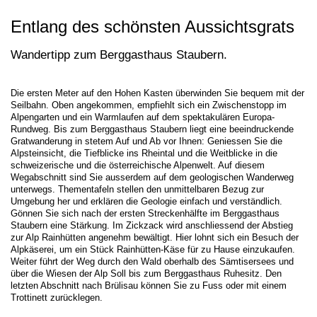
Entlang des schönsten Aussichtsgrats
Wandertipp zum Berggasthaus Staubern.
Die ersten Meter auf den Hohen Kasten überwinden Sie bequem mit der
Seilbahn. Oben angekommen, empfiehlt sich ein Zwischenstopp im
Alpengarten und ein Warmlaufen auf dem spektakulären Europa-
Rundweg. Bis zum Berggasthaus Staubern liegt eine beeindruckende
Gratwanderung in stetem Auf und Ab vor Ihnen: Geniessen Sie die
Alpsteinsicht, die Tiefblicke ins Rheintal und die Weitblicke in die
schweizerische und die österreichische Alpenwelt. Auf diesem
Wegabschnitt sind Sie ausserdem auf dem geologischen Wanderweg
unterwegs. Thementafeln stellen den unmittelbaren Bezug zur
Umgebung her und erklären die Geologie einfach und verständlich.
Gönnen Sie sich nach der ersten Streckenhälfte im Berggasthaus
Staubern eine Stärkung. Im Zickzack wird anschliessend der Abstieg
zur Alp Rainhütten angenehm bewältigt. Hier lohnt sich ein Besuch der
Alpkäserei, um ein Stück Rainhütten-Käse für zu Hause einzukaufen.
Weiter führt der Weg durch den Wald oberhalb des Sämtisersees und
über die Wiesen der Alp Soll bis zum Berggasthaus Ruhesitz. Den
letzten Abschnitt nach Brülisau können Sie zu Fuss oder mit einem
Trottinett zurücklegen.