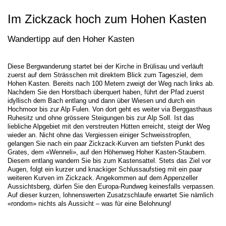
Im Zickzack hoch zum Hohen Kasten
Wandertipp auf den Hoher Kasten
Diese Bergwanderung startet bei der Kirche in Brülisau und verläuft
zuerst auf dem Strässchen mit direktem Blick zum Tagesziel, dem
Hohen Kasten. Bereits nach 100 Metern zweigt der Weg nach links ab.
Nachdem Sie den Horstbach überquert haben, führt der Pfad zuerst
idyllisch dem Bach entlang und dann über Wiesen und durch ein
Hochmoor bis zur Alp Fulen. Von dort geht es weiter via Berggasthaus
Ruhesitz und ohne grössere Steigungen bis zur Alp Soll. Ist das
liebliche Alpgebiet mit den verstreuten Hütten erreicht, steigt der Weg
wieder an. Nicht ohne das Vergiessen einiger Schweisstropfen,
gelangen Sie nach ein paar Zickzack-Kurven am tiefsten Punkt des
Grates, dem «Wenneli», auf den Höhenweg Hoher Kasten-Staubern.
Diesem entlang wandern Sie bis zum Kastensattel. Stets das Ziel vor
Augen, folgt ein kurzer und knackiger Schlussaufstieg mit ein paar
weiteren Kurven im Zickzack. Angekommen auf dem Appenzeller
Aussichtsberg, dürfen Sie den Europa-Rundweg keinesfalls verpassen.
Auf dieser kurzen, lohnenswerten Zusatzschlaufe erwartet Sie nämlich
«rondom» nichts als Aussicht – was für eine Belohnung!