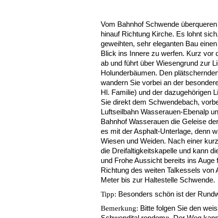
Vom Bahnhof Schwende überqueren S
hinauf Richtung Kirche. Es lohnt sich
geweihten, sehr eleganten Bau eine
Blick ins Innere zu werfen. Kurz vor 
ab und führt über Wiesengrund zur Li
Holunderbäumen. Den plätschernden
wandern Sie vorbei an der besondere
Hl. Familie) und der dazugehörigen L
Sie direkt dem Schwendebach, vorbei
Luftseilbahn Wasserauen-Ebenalp un
Bahnhof Wasserauen die Geleise der
es mit der Asphalt-Unterlage, denn w
Wiesen und Weiden. Nach einer kur
die Dreifaltigkeitskapelle und kann d
und Frohe Aussicht bereits ins Auge f
Richtung des weiten Talkessels von A
Meter bis zur Haltestelle Schwende.
Besonders schön ist der Rundw
Tipp:
Bitte folgen Sie den we
Bemerkung:
Schwendital rondom». Der Weg kann