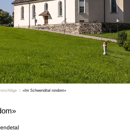
orschläge
«Im Schwendital rondom»
ndom»
wendetal