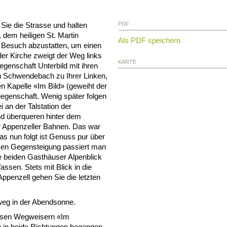
ie die Strasse und halten
PDF
, dem heiligen St. Martin
Als PDF speichern
n Besuch abzustatten, um einen
der Kirche zweigt der Weg links
KARTE
egenschaft Unterbild mit ihren
 Schwendebach zu Ihrer Linken,
n Kapelle «Im Bild» (geweiht der
iegenschaft. Wenig später folgen
 an der Talstation der
d überqueren hinter dem
 Appenzeller Bahnen. Das war
as nun folgt ist Genuss pur über
zen Gegensteigung passiert man
ie beiden Gasthäuser Alpenblick
assen. Stets mit Blick in die
ppenzell gehen Sie die letzten
eg in der Abendsonne.
issen Wegweisern «Im
 in beide Richtungen begangen