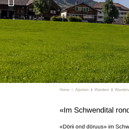
Home
Alpstein
Wandern
Wanderv
«Im Schwendital ro
«Dörii ond döruus» im Sch