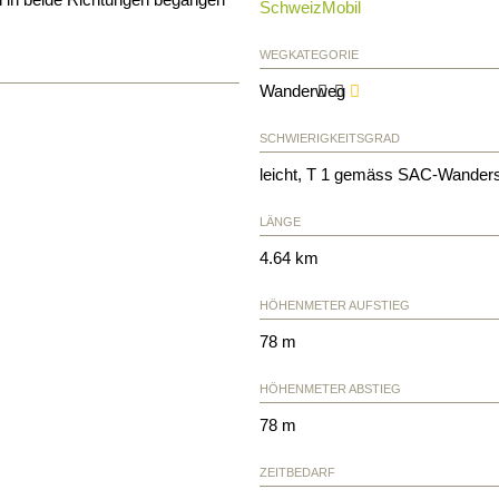
SchweizMobil
WEGKATEGORIE
Wanderweg
SCHWIERIGKEITSGRAD
leicht, T 1 gemäss SAC-Wander
LÄNGE
4.64 km
HÖHENMETER AUFSTIEG
78 m
HÖHENMETER ABSTIEG
78 m
ZEITBEDARF