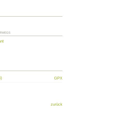
ERWEGS
ant
B)
GPX
zurück