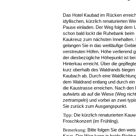
Das Hotel Kaubad im Rücken erreich
idyllischen, kürzlich renaturierten Wei
Pause einladen. Der Weg folgt dem 
schon bald lockt die Ruhebank beim
Kaukreuz zum nächsten Innehalten. N
gelangen Sie in das weitläufige Gebi
verstreuten Höfen. Höhe verlierend 
der diesbezügliche Höhepunkt ist bei 
Hinterkau erreicht. Über die gepfleg
kurz oberhalb des Waldrands biegen 
Kaubach ab. Durch eine Waldlichtung
dem Waldrand entlang und durch ein 
die Kaustrasse erreichen. Nach den
aufwärts ab auf die Wiese (Weg nicht
zertrampeln) und vorbei an zwei ty
Sie zurück zum Ausgangspunkt.
Die kürzlich renaturierten Kauwe
Tipp:
Froschkonzert (im Frühling).
Bitte folgen Sie den w
Bemerkung:
Kau». Der Weg kann in beide Richt