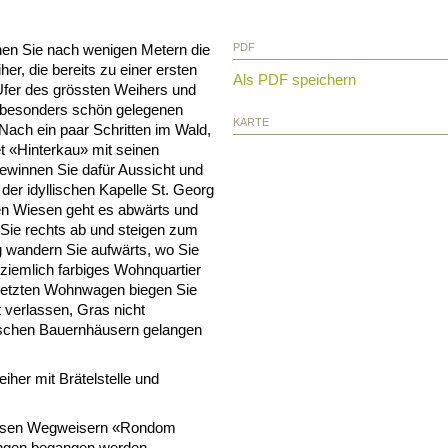
en Sie nach wenigen Metern die
PDF
her, die bereits zu einer ersten
Als PDF speichern
Ufer des grössten Weihers und
 besonders schön gelegenen
KARTE
ach ein paar Schritten im Wald,
et «Hinterkau» mit seinen
gewinnen Sie dafür Aussicht und
der idyllischen Kapelle St. Georg
ten Wiesen geht es abwärts und
Sie rechts ab und steigen zum
 wandern Sie aufwärts, wo Sie
ziemlich farbiges Wohnquartier
 letzten Wohnwagen biegen Sie
 verlassen, Gras nicht
pischen Bauernhäusern gelangen
iher mit Brätelstelle und
eissen Wegweisern «Rondom
ungen begangen werden.