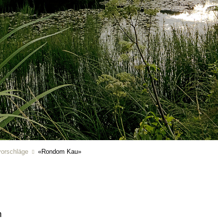
orschläge
«Rondom Kau»
n