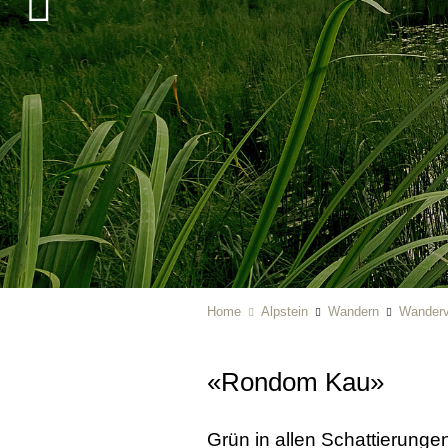
Home
Alpstein
Wandern
Wanderv
«Rondom Kau»
Grün in allen Schattierunge