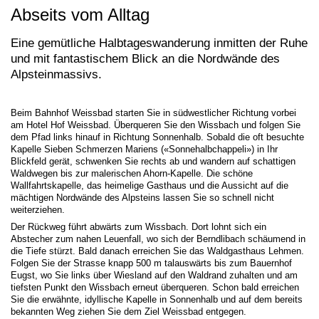
Abseits vom Alltag
Eine gemütliche Halbtageswanderung inmitten der Ruhe
und mit fantastischem Blick an die Nordwände des
Alpsteinmassivs.
Beim Bahnhof Weissbad starten Sie in südwestlicher Richtung vorbei
am Hotel Hof Weissbad. Überqueren Sie den Wissbach und folgen Sie
dem Pfad links hinauf in Richtung Sonnenhalb. Sobald die oft besuchte
Kapelle Sieben Schmerzen Mariens («Sonnehalbchappeli») in Ihr
Blickfeld gerät, schwenken Sie rechts ab und wandern auf schattigen
Waldwegen bis zur malerischen Ahorn-Kapelle. Die schöne
Wallfahrtskapelle, das heimelige Gasthaus und die Aussicht auf die
mächtigen Nordwände des Alpsteins lassen Sie so schnell nicht
weiterziehen.
Der Rückweg führt abwärts zum Wissbach. Dort lohnt sich ein
Abstecher zum nahen Leuenfall, wo sich der Berndlibach schäumend in
die Tiefe stürzt. Bald danach erreichen Sie das Waldgasthaus Lehmen.
Folgen Sie der Strasse knapp 500 m talauswärts bis zum Bauernhof
Eugst, wo Sie links über Wiesland auf den Waldrand zuhalten und am
tiefsten Punkt den Wissbach erneut überqueren. Schon bald erreichen
Sie die erwähnte, idyllische Kapelle in Sonnenhalb und auf dem bereits
bekannten Weg ziehen Sie dem Ziel Weissbad entgegen.