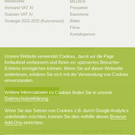
Meldestelle
MEDIEN
Vorstand VAT AI
Prospekte
Statuten VAT AI
Basistexte
Strategie 2022-2032 (Kurzversion)
Bilder
Filme
Kontaktperson
MITGLIEDER
Mitglieder-Info
Unsere Website verwendet Cookies, damit wir die Page
Mitglieder-Login
fortlaufend verbessern und Ihnen ein optimiertes Besucher-
Erlebnis ermöglichen können. Wenn Sie auf dieser Webseite
weiterlesen, erklären Sie sich mit der Verwendung von Cookies
einverstanden.
Newsletter-Anmeldung
Weitere Informationen zu Cookies finden Sie in unserer
Datenschutzerklärung
.
DRANBLEIBEN
Wenn Sie das Setzen von Cookies z.B. durch Google Analytics
unterbinden möchten, können Sie dies mithilfe dieses
Browser
Add-Ons
einrichten.
© 2026 Appenzellerland Tourismus AI, Appenzell. Alle Rechte