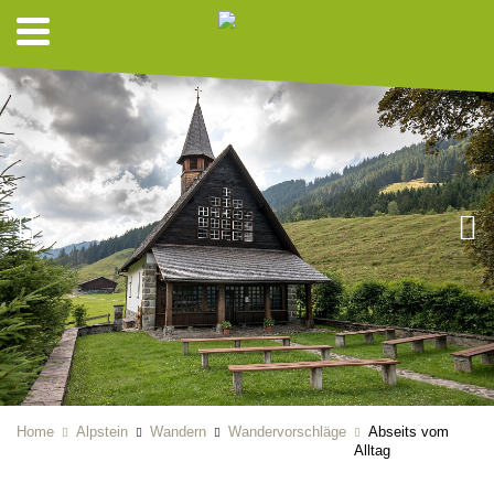
Home
Alpstein
Wandern
Wandervorschläge
Abseits vom
Alltag