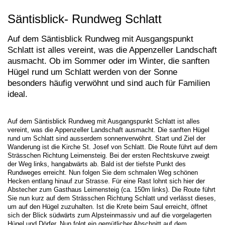
Säntisblick- Rundweg Schlatt
Auf dem Säntisblick Rundweg mit Ausgangspunkt
Schlatt ist alles vereint, was die Appenzeller Landschaft
ausmacht. Ob im Sommer oder im Winter, die sanften
Hügel rund um Schlatt werden von der Sonne
besonders häufig verwöhnt und sind auch für Familien
ideal.
Auf dem Säntisblick Rundweg mit Ausgangspunkt Schlatt ist alles
vereint, was die Appenzeller Landschaft ausmacht. Die sanften Hügel
rund um Schlatt sind ausserdem sonnenverwöhnt. Start und Ziel der
Wanderung ist die Kirche St. Josef von Schlatt. Die Route führt auf dem
Strässchen Richtung Leimensteig. Bei der ersten Rechtskurve zweigt
der Weg links, hangabwärts ab. Bald ist der tiefste Punkt des
Rundweges erreicht. Nun folgen Sie dem schmalen Weg schönen
Hecken entlang hinauf zur Strasse. Für eine Rast lohnt sich hier der
Abstecher zum Gasthaus Leimensteig (ca. 150m links). Die Route führt
Sie nun kurz auf dem Strässchen Richtung Schlatt und verlässt dieses,
um auf den Hügel zuzuhalten. Ist die Krete beim Saul erreicht, öffnet
sich der Blick südwärts zum Alpsteinmassiv und auf die vorgelagerten
Hügel und Dörfer. Nun folgt ein gemütlicher Abschnitt auf dem