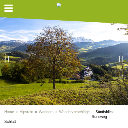
Home
Alpstein
Wandern
Wandervorschläge
Säntisblick-
Rundweg
Schlatt