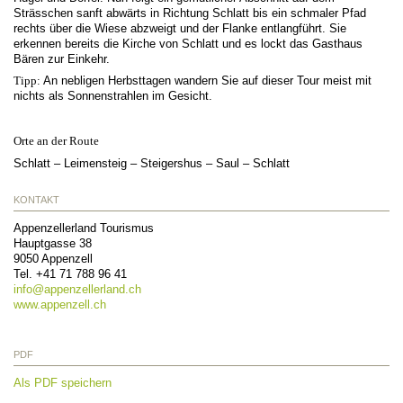
Strässchen sanft abwärts in Richtung Schlatt bis ein schmaler Pfad
rechts über die Wiese abzweigt und der Flanke entlangführt. Sie
erkennen bereits die Kirche von Schlatt und es lockt das Gasthaus
Bären zur Einkehr.
Tipp:
An nebligen Herbsttagen wandern Sie auf dieser Tour meist mit
nichts als Sonnenstrahlen im Gesicht.
Orte an der Route
Schlatt – Leimensteig – Steigershus – Saul – Schlatt
KONTAKT
Appenzellerland Tourismus
Hauptgasse 38
9050
Appenzell
Tel.
+41 71 788 96 41
info@
appenzellerland.ch
www.appenzell.ch
PDF
Als PDF speichern