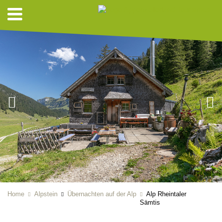
Home
Alpstein
Übernachten auf der Alp
Alp Rheintaler
Sämtis