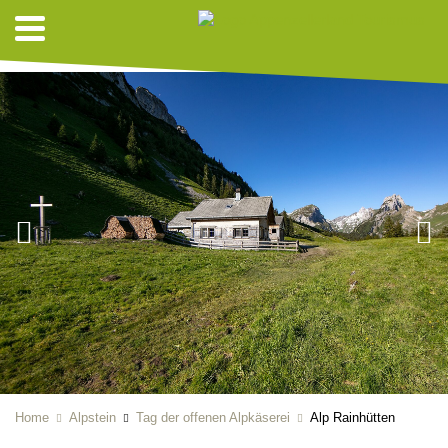
ALPKÄSEREI
Home
Alpstein
Tag der offenen Alpkäserei
Alp Rainhütten