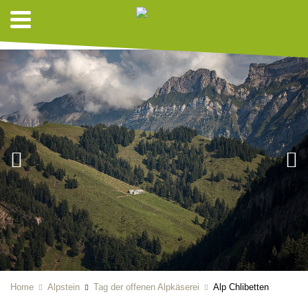
ALPKÄSEREI
Home
Alpstein
Tag der offenen Alpkäserei
Alp Chlibetten