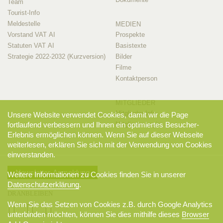
Team
Tourist-Info
Meldestelle
MEDIEN
Vorstand VAT AI
Prospekte
Statuten VAT AI
Basistexte
Strategie 2022-2032 (Kurzversion)
Bilder
Filme
Kontaktperson
MITGLIEDER
Mitglieder-Info
Unsere Website verwendet Cookies, damit wir die Page
Mitglieder-Login
fortlaufend verbessern und Ihnen ein optimiertes Besucher-
Erlebnis ermöglichen können. Wenn Sie auf dieser Webseite
weiterlesen, erklären Sie sich mit der Verwendung von Cookies
einverstanden.
Newsletter-Anmeldung
Weitere Informationen zu Cookies finden Sie in unserer
Datenschutzerklärung
.
DRANBLEIBEN
Wenn Sie das Setzen von Cookies z.B. durch Google Analytics
unterbinden möchten, können Sie dies mithilfe dieses
Browser