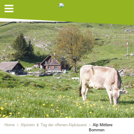
ALPKÄSEREI
Home
Alpstein
Tag der offenen Alpkäserei
Alp Mittlere
Bommen