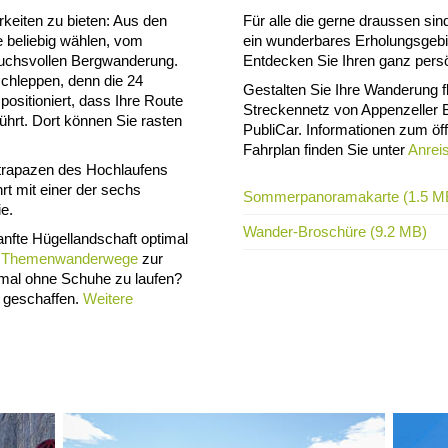
rkeiten zu bieten: Aus den
Für alle die gerne draussen si
 beliebig wählen, vom
ein wunderbares Erholungsgebie
ruchsvollen Bergwanderung.
Entdecken Sie Ihren ganz persön
schleppen, denn die 24
Gestalten Sie Ihre Wanderung 
ositioniert, dass Ihre Route
Streckennetz von Appenzeller 
ührt. Dort können Sie rasten
PubliCar. Informationen zum öf
Fahrplan finden Sie unter
Anrei
 Strapazen des Hochlaufens
hrt mit einer der sechs
Sommerpanoramakarte (1.5 M
ie.
Wander-Broschüre (9.2 MB)
anfte Hügellandschaft optimal
e
Themenwanderwege
zur
nmal ohne Schuhe zu laufen?
 geschaffen.
Weitere