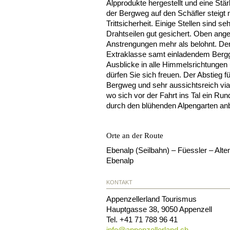
Alpprodukte hergestellt und eine Stä
der Bergweg auf den Schäfler steigt n
Trittsicherheit. Einige Stellen sind s
Drahtseilen gut gesichert. Oben ang
Anstrengungen mehr als belohnt. Der 
Extraklasse samt einladendem Bergg
Ausblicke in alle Himmelsrichtungen
dürfen Sie sich freuen. Der Abstieg 
Bergweg und sehr aussichtsreich via
wo sich vor der Fahrt ins Tal ein 
durch den blühenden Alpengarten anb
Orte an der Route
Ebenalp (Seilbahn) – Füessler – Alte
Ebenalp
KONTAKT
Appenzellerland Tourismus
Hauptgasse 38
,
9050
Appenzell
Tel.
+41 71 788 96 41
info@
appenzellerland.ch