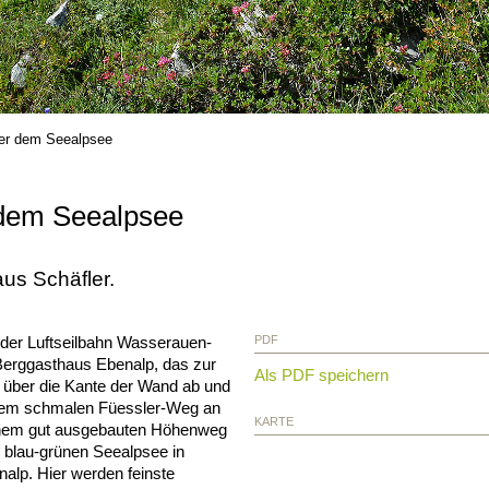
er dem Seealpsee
 dem Seealpsee
us Schäfler.
n der Luftseilbahn Wasserauen-
PDF
Berggasthaus Ebenalp, das zur
Als PDF speichern
ks über die Kante der Wand ab und
 dem schmalen Füessler-Weg an
KARTE
einem gut ausgebauten Höhenweg
n blau-grünen Seealpsee in
alp. Hier werden feinste