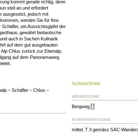
rkung kommt gerade richtig, denn
un steil an und erfordert
ehr ausgesetzt, jedoch mit
ekommen, werden Sie für Ihre
Schäfler, ein Aussichtsgipfel der
asthaus, gewährt fantastische
 und auch in Sachen Kulinarik
führt auf dem gut ausgebauten
 Alp Chlus zurück zur Ebenalp,
Rundgang auf dem Panoramaweg
ietet.
SchweizMobil
nalp – Schäfler – Chlus –
WEGKATEGORIE
Bergweg
SCHWIERIGKEITSGRAD
mittel, T 3 gemäss SAC-Wander