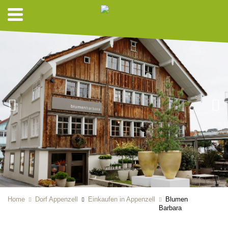
Home
Dorf Appenzell
Einkaufen in Appenzell
Blumen
Barbara