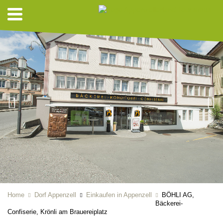
Home
Dorf Appenzell
Einkaufen in Appenzell
BÖHLI AG,
Bäckerei-
Confiserie, Krönli am Brauereiplatz