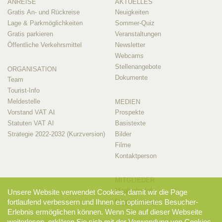
ANREISE
AKTUELLES
Gratis An- und Rückreise
Neuigkeiten
Lage & Parkmöglichkeiten
Sommer-Quiz
Gratis parkieren
Veranstaltungen
Öffentliche Verkehrsmittel
Newsletter
Webcams
Stellenangebote
ORGANISATION
Dokumente
Team
Tourist-Info
Meldestelle
MEDIEN
Vorstand VAT AI
Prospekte
Statuten VAT AI
Basistexte
Strategie 2022-2032 (Kurzversion)
Bilder
Filme
Kontaktperson
MITGLIEDER
Mitglieder-Info
Unsere Website verwendet Cookies, damit wir die Page
fortlaufend verbessern und Ihnen ein optimiertes Besucher-
Mitglieder-Login
Erlebnis ermöglichen können. Wenn Sie auf dieser Webseite
weiterlesen, erklären Sie sich mit der Verwendung von Cookies