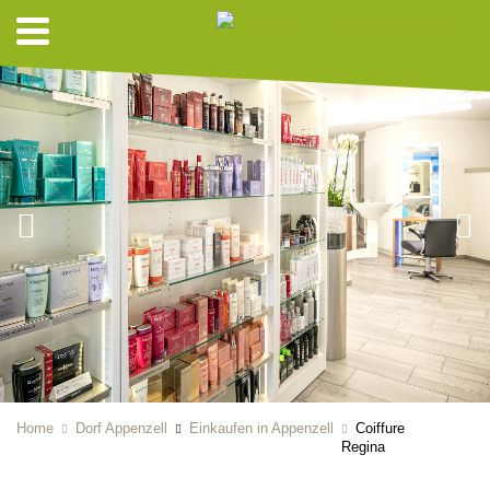
Home
Dorf Appenzell
Einkaufen in Appenzell
Coiffure
Regina