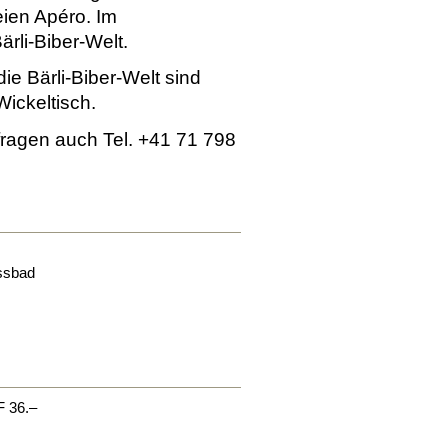
eien Apéro. Im
ärli-Biber-Welt.
e Bärli-Biber-Welt sind
Wickeltisch.
nfragen auch Tel. +41 71 798
ssbad
F 36.–