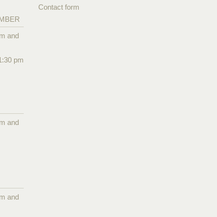
Contact form
EMBER
pm and
1:30 pm
pm and
pm and