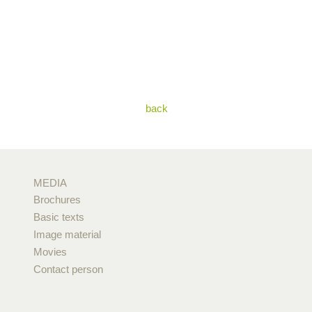
back
MEDIA
Brochures
Basic texts
Image material
Movies
Contact person