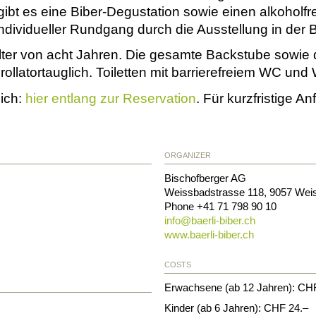
 gibt es eine Biber-Degustation sowie einen alkoholfr
ndividueller Rundgang durch die Ausstellung in der B
ter von acht Jahren. Die gesamte Backstube sowie di
rollatortauglich. Toiletten mit barrierefreiem WC und 
lich:
hier entlang zur Reservation
. Für kurzfristige A
ORGANIZER
Bischofberger AG
Weissbadstrasse 118
,
9057
Wei
Phone +41 71 798 90 10
info@
baerli-biber.ch
www.baerli-biber.ch
COSTS
Erwachsene (ab 12 Jahren): CH
Kinder (ab 6 Jahren): CHF 24.–