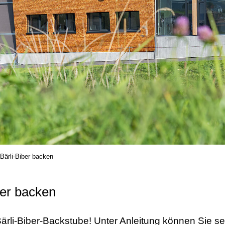
 Bärli-Biber backen
ber backen
Bärli-Biber-Backstube! Unter Anleitung können Sie se