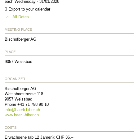
each Wednesday - 31/01/2028
Export to your calendar
All Dates
MEETING PLACE
Bischofberger AG
PLACE
9057
Weissbad
ORGANIZER
Bischofberger AG
Weissbadstrasse 118
9057
Weissbad
Phone +41 71 798 90 10
info@
baerli-biber.ch
www.baerli-biber.ch
COSTS
Erwachsene (ab 12 Jahren): CHF 36.–