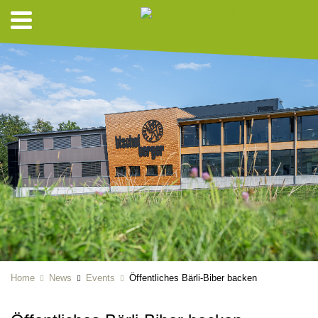
Home
News
Events
Öffentliches Bärli-Biber backen