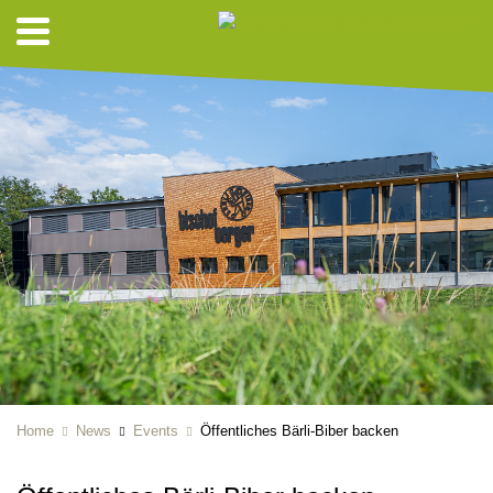
Home
News
Events
Öffentliches Bärli-Biber backen