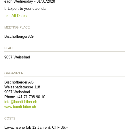
each Wednesday - 31/01/2028
Export to your calendar
All Dates
MEETING PLACE
Bischofberger AG
PLACE
9057
Weissbad
ORGANIZER
Bischofberger AG
Weissbadstrasse 118
9057
Weissbad
Phone +41 71 798 90 10
info@
baerli-biber.ch
www.baerli-biber.ch
COSTS
Erwachsene (ab 12 Jahren): CHF 36.–