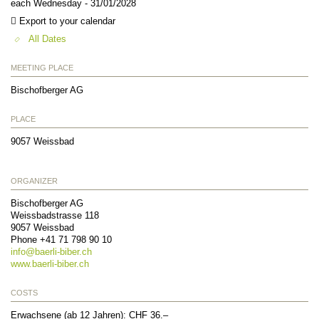
each Wednesday - 31/01/2028
Export to your calendar
All Dates
MEETING PLACE
Bischofberger AG
PLACE
9057
Weissbad
ORGANIZER
Bischofberger AG
Weissbadstrasse 118
9057
Weissbad
Phone +41 71 798 90 10
info@
baerli-biber.ch
www.baerli-biber.ch
COSTS
Erwachsene (ab 12 Jahren): CHF 36.–