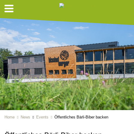
Home
News
Events
Öffentliches Bärli-Biber backen