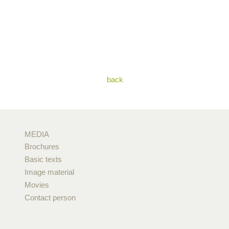
back
MEDIA
Brochures
Basic texts
Image material
Movies
Contact person