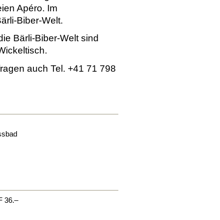
eien Apéro. Im
ärli-Biber-Welt.
e Bärli-Biber-Welt sind
Wickeltisch.
nfragen auch Tel. +41 71 798
ssbad
F 36.–