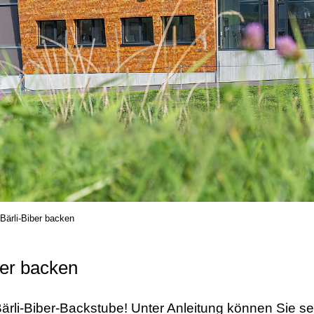
 Bärli-Biber backen
ber backen
Bärli-Biber-Backstube! Unter Anleitung können Sie se