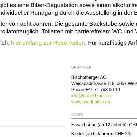
 gibt es eine Biber-Degustation sowie einen alkoholfr
ndividueller Rundgang durch die Ausstellung in der B
ter von acht Jahren. Die gesamte Backstube sowie di
rollatortauglich. Toiletten mit barrierefreiem WC und 
lich:
hier entlang zur Reservation
. Für kurzfristige A
ORGANIZER
Bischofberger AG
Weissbadstrasse 118
,
9057
Wei
Phone +41 71 798 90 10
info@
baerli-biber.ch
www.baerli-biber.ch
COSTS
Erwachsene (ab 12 Jahren): CH
Kinder (ab 6 Jahren): CHF 24.–