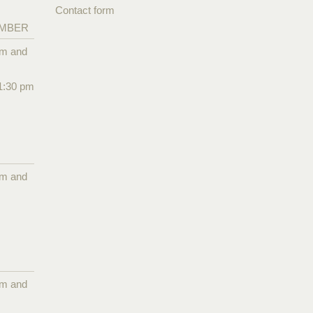
Contact form
EMBER
pm and
1:30 pm
pm and
pm and