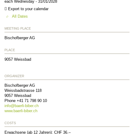
each Wednesday - 31/01/2028
Export to your calendar
All Dates
MEETING PLACE
Bischofberger AG
PLACE
9057
Weissbad
ORGANIZER
Bischofberger AG
Weissbadstrasse 118
9057
Weissbad
Phone +41 71 798 90 10
info@
baerli-biber.ch
www.baerli-biber.ch
COSTS
Erwachsene (ab 12 Jahren): CHF 36.–