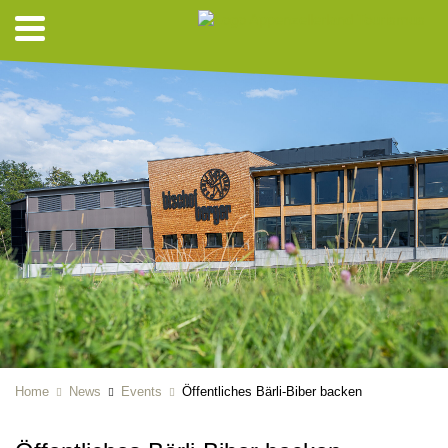
Home
News
Events
Öffentliches Bärli-Biber backen