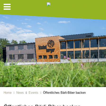
Home
News
Events
Öffentliches Bärli-Biber backen