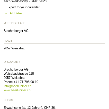
each Wednesday - 31/01/2028
Export to your calendar
All Dates
MEETING PLACE
Bischofberger AG
PLACE
9057
Weissbad
ORGANIZER
Bischofberger AG
Weissbadstrasse 118
9057
Weissbad
Phone +41 71 798 90 10
info@
baerli-biber.ch
www.baerli-biber.ch
COSTS
Erwachsene (ab 12 Jahren): CHF 36.–