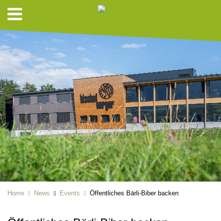
Home
News
Events
Öffentliches Bärli-Biber backen