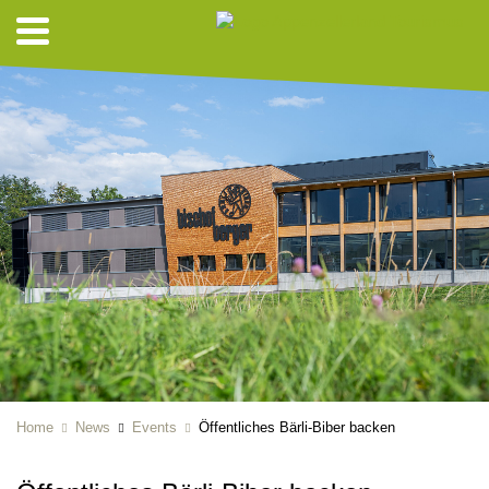
Home
News
Events
Öffentliches Bärli-Biber backen