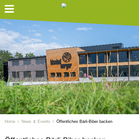
Home
News
Events
Öffentliches Bärli-Biber backen