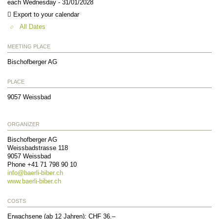
each Wednesday - 31/01/2028
Export to your calendar
All Dates
MEETING PLACE
Bischofberger AG
PLACE
9057
Weissbad
ORGANIZER
Bischofberger AG
Weissbadstrasse 118
9057
Weissbad
Phone +41 71 798 90 10
info@
baerli-biber.ch
www.baerli-biber.ch
COSTS
Erwachsene (ab 12 Jahren): CHF 36.–