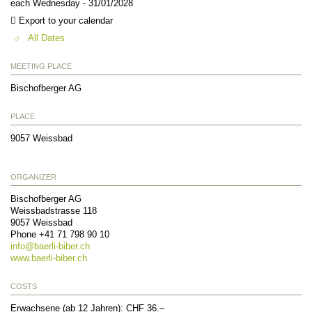
each Wednesday - 31/01/2028
Export to your calendar
All Dates
MEETING PLACE
Bischofberger AG
PLACE
9057
Weissbad
ORGANIZER
Bischofberger AG
Weissbadstrasse 118
9057
Weissbad
Phone +41 71 798 90 10
info@
baerli-biber.ch
www.baerli-biber.ch
COSTS
Erwachsene (ab 12 Jahren): CHF 36.–