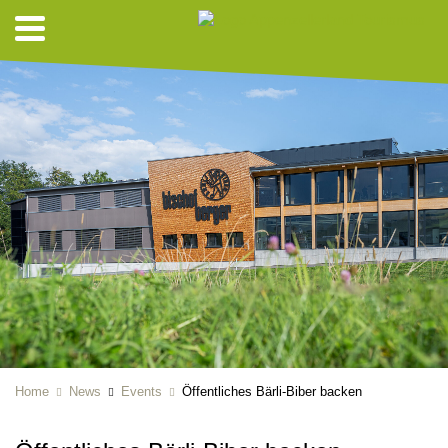
Home
News
Events
Öffentliches Bärli-Biber backen