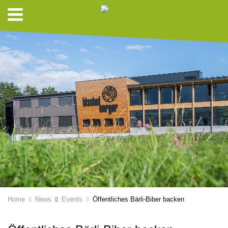
Home
News
Events
Öffentliches Bärli-Biber backen