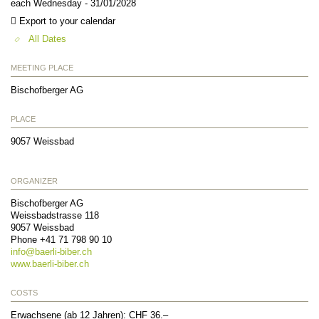
each Wednesday - 31/01/2028
Export to your calendar
All Dates
MEETING PLACE
Bischofberger AG
PLACE
9057
Weissbad
ORGANIZER
Bischofberger AG
Weissbadstrasse 118
9057
Weissbad
Phone +41 71 798 90 10
info@
baerli-biber.ch
www.baerli-biber.ch
COSTS
Erwachsene (ab 12 Jahren): CHF 36.–