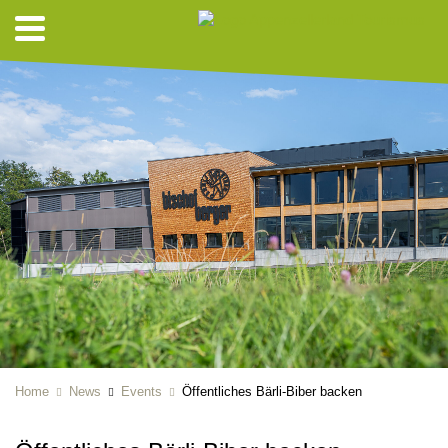
Home
News
Events
Öffentliches Bärli-Biber backen