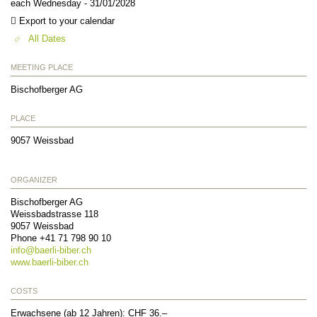
each Wednesday - 31/01/2028
Export to your calendar
All Dates
MEETING PLACE
Bischofberger AG
PLACE
9057
Weissbad
ORGANIZER
Bischofberger AG
Weissbadstrasse 118
9057
Weissbad
Phone +41 71 798 90 10
info@
baerli-biber.ch
www.baerli-biber.ch
COSTS
Erwachsene (ab 12 Jahren): CHF 36.–