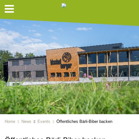
Home
News
Events
Öffentliches Bärli-Biber backen