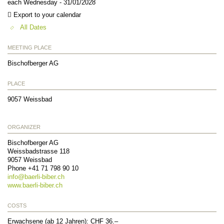
each Wednesday - 31/01/2028
Export to your calendar
All Dates
MEETING PLACE
Bischofberger AG
PLACE
9057
Weissbad
ORGANIZER
Bischofberger AG
Weissbadstrasse 118
9057
Weissbad
Phone +41 71 798 90 10
info@
baerli-biber.ch
www.baerli-biber.ch
COSTS
Erwachsene (ab 12 Jahren): CHF 36.–