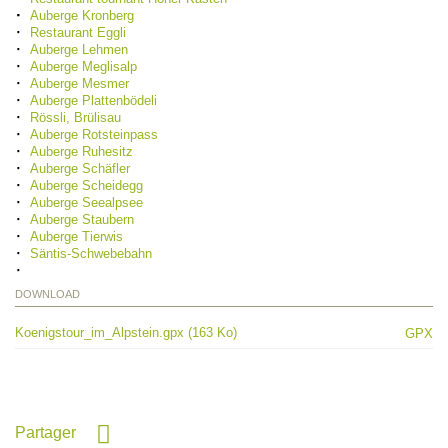
Auberge Kronberg
Restaurant Eggli
Auberge Lehmen
Auberge Meglisalp
Auberge Mesmer
Auberge Plattenbödeli
Rössli, Brülisau
Auberge Rotsteinpass
Auberge Ruhesitz
Auberge Schäfler
Auberge Scheidegg
Auberge Seealpsee
Auberge Staubern
Auberge Tierwis
Säntis-Schwebebahn
DOWNLOAD
Koenigstour_im_Alpstein.gpx (163 Ko)
GPX
Partager