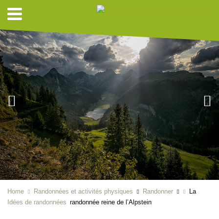
Home
Randonnées et activités physiques
Randonner
La
Idées de randonnées
randonnée reine de l’Alpstein