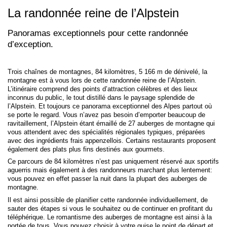
La randonnée reine de l’Alpstein
Panoramas exceptionnels pour cette randonnée
d’exception.
Trois chaînes de montagnes, 84 kilomètres, 5 166 m de dénivelé, la
montagne est à vous lors de cette randonnée reine de l’Alpstein.
L’itinéraire comprend des points d’attraction célèbres et des lieux
inconnus du public, le tout distillé dans le paysage splendide de
l’Alpstein. Et toujours ce panorama exceptionnel des Alpes partout où
se porte le regard. Vous n’avez pas besoin d’emporter beaucoup de
ravitaillement, l’Alpstein étant émaillé de 27 auberges de montagne qui
vous attendent avec des spécialités régionales typiques, préparées
avec des ingrédients frais appenzellois. Certains restaurants proposent
également des plats plus fins destinés aux gourmets.
Ce parcours de 84 kilomètres n’est pas uniquement réservé aux sportifs
aguerris mais également à des randonneurs marchant plus lentement:
vous pouvez en effet passer la nuit dans la plupart des auberges de
montagne.
Il est ainsi possible de planifier cette randonnée individuellement, de
sauter des étapes si vous le souhaitez ou de continuer en profitant du
téléphérique. Le romantisme des auberges de montagne est ainsi à la
portée de tous. Vous pouvez choisir à votre guise le point de départ et