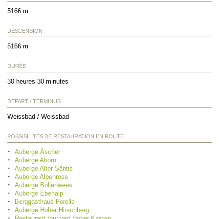
5166 m
DESCENSION
5166 m
DURÉE
30 heures 30 minutes
DÉPART / TERMINUS
Weissbad / Weissbad
POSSIBILITÉS DE RESTAURATION EN ROUTE
Auberge Äscher
Auberge Ahorn
Auberge Alter Säntis
Auberge Alpenrose
Auberge Bollenwees
Auberge Ebenalp
Berggasthaus Forelle
Auberge Hoher Hirschberg
Restaurant tournant Hoher Kasten