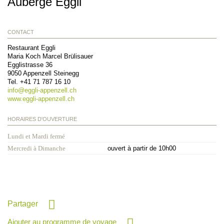
Auberge Eggli
CONTACT
Restaurant Eggli
Maria Koch Marcel Brülisauer
Egglistrasse 36
9050
Appenzell Steinegg
Tel.
+41 71 787 16 10
info@
eggli-appenzell.ch
www.eggli-appenzell.ch
HORAIRES D'OUVERTURE
Lundi et Mardi fermé
Mercredi à Dimanche
ouvert à partir de 10h00
Partager
Ajouter au programme de voyage