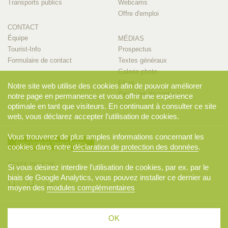
Transports publics
Webcams
Offre d'emploi
CONTACT
Équipe
MÉDIAS
Tourist-Info
Prospectus
Formulaire de contact
Textes généraux
Galerie photo
Films
Notre site web utilise des cookies afin de pouvoir améliorer
Personne de contact
notre page en permanence et vous offrir une expérience
optimale en tant que visiteurs. En continuant à consulter ce site
web, vous déclarez accepter l’utilisation de cookies.
Vous trouverez de plus amples informations concernant les
Inscription newsletter
cookies dans notre
déclaration de protection des données
.
RESTE PROCHE
Si vous désirez interdire l’utilisation de cookies, par ex. par le
biais de Google Analytics, vous pouvez installer ce dernier au
moyen des
modules complémentaires
© 2026 Appenzellerland Tourismus AI, Appenzell. Tous droits réservés..
OK
CGV
Sitemap
Déclaration de protection des données