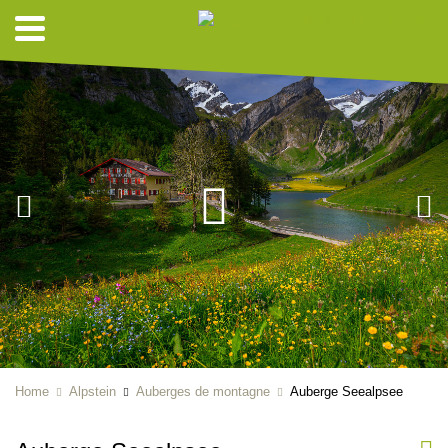
Home
Alpstein
Auberges de montagne
Auberge Seealpsee