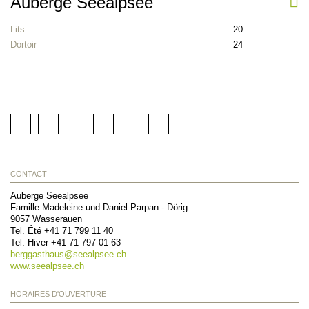
Auberge Seealpsee
Lits
20
Dortoir
24
CONTACT
Auberge Seealpsee
Famille Madeleine und Daniel Parpan - Dörig
9057
Wasserauen
Tel. Été
+41 71 799 11 40
Tel. Hiver
+41 71 797 01 63
berggasthaus@
seealpsee.ch
www.seealpsee.ch
HORAIRES D'OUVERTURE