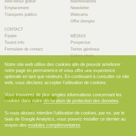
Aller-retour gratuit
Manifestations
Emplacement
Newsletter
Transports publics
Webcams
Offre d'emploi
CONTACT
Équipe
MÉDIAS
Tourist-Info
Prospectus
Formulaire de contact
Textes généraux
Galerie photo
Films
Notre site web utilise des cookies afin de pouvoir améliorer
Personne de contact
notre page en permanence et vous offrir une expérience
optimale en tant que visiteurs. En continuant à consulter ce site
web, vous déclarez accepter l’utilisation de cookies.
Vous trouverez de plus amples informations concernant les
Inscription newsletter
cookies dans notre
déclaration de protection des données
.
RESTE PROCHE
Si vous désirez interdire l’utilisation de cookies, par ex. par le
biais de Google Analytics, vous pouvez installer ce dernier au
moyen des
modules complémentaires