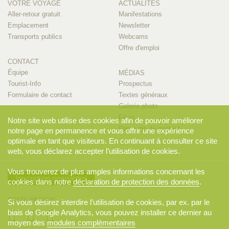
VOTRE VOYAGE
ACTUALITÉS
Aller-retour gratuit
Manifestations
Emplacement
Newsletter
Transports publics
Webcams
Offre d'emploi
CONTACT
Équipe
MÉDIAS
Tourist-Info
Prospectus
Formulaire de contact
Textes généraux
Galerie photo
Films
Notre site web utilise des cookies afin de pouvoir améliorer
Personne de contact
notre page en permanence et vous offrir une expérience
optimale en tant que visiteurs. En continuant à consulter ce site
web, vous déclarez accepter l’utilisation de cookies.
Vous trouverez de plus amples informations concernant les
Inscription newsletter
cookies dans notre
déclaration de protection des données
.
RESTE PROCHE
Si vous désirez interdire l’utilisation de cookies, par ex. par le
biais de Google Analytics, vous pouvez installer ce dernier au
moyen des
modules complémentaires