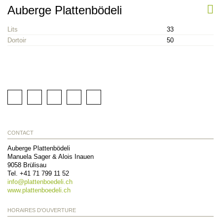
Auberge Plattenbödeli
Lits
33
Dortoir
50
CONTACT
Auberge Plattenbödeli
Manuela Sager & Alois Inauen
9058
Brülisau
Tel.
+41 71 799 11 52
info@
plattenboedeli.ch
www.plattenboedeli.ch
HORAIRES D'OUVERTURE