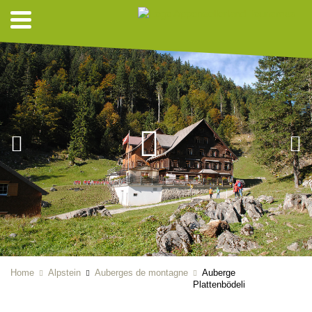
Home
Alpstein
Auberges de montagne
Auberge
Plattenbödeli