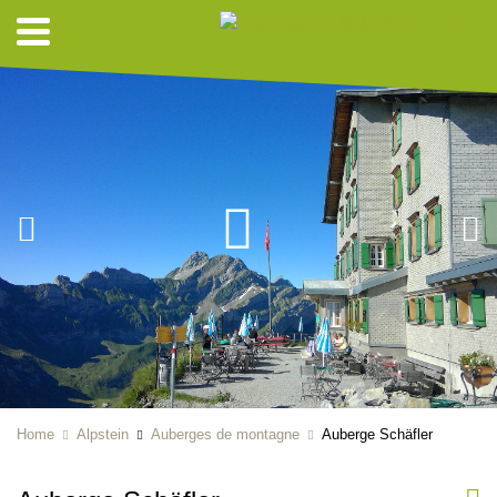
Home
Alpstein
Auberges de montagne
Auberge Schäfler