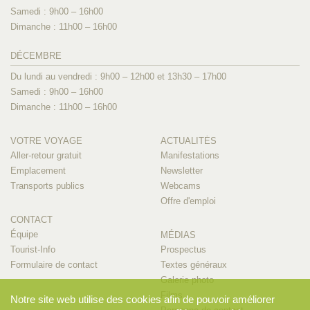
Samedi : 9h00 – 16h00
Dimanche : 11h00 – 16h00
DÉCEMBRE
Du lundi au vendredi : 9h00 – 12h00 et 13h30 – 17h00
Samedi : 9h00 – 16h00
Dimanche : 11h00 – 16h00
VOTRE VOYAGE
ACTUALITÉS
Aller-retour gratuit
Manifestations
Emplacement
Newsletter
Transports publics
Webcams
Offre d'emploi
CONTACT
Équipe
MÉDIAS
Tourist-Info
Prospectus
Formulaire de contact
Textes généraux
Galerie photo
Films
Notre site web utilise des cookies afin de pouvoir améliorer