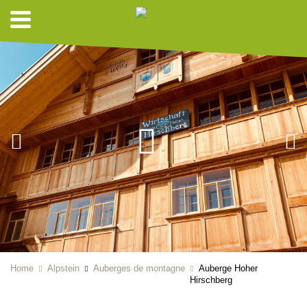
Home
Alpstein
Auberges de montagne
Auberge Hoher
Hirschberg