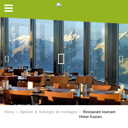
Home
Alpstein
Auberges de montagne
Restaurant tournant
Hoher Kasten