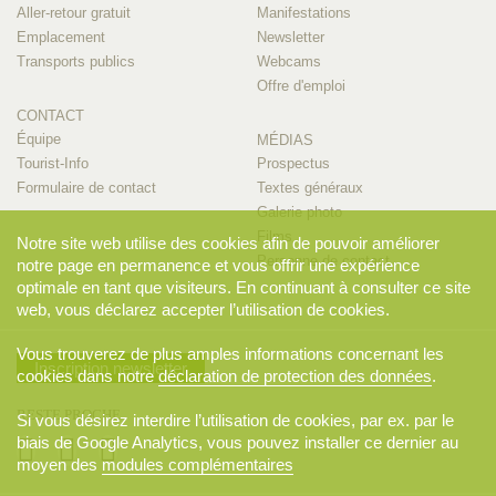
Aller-retour gratuit
Manifestations
Emplacement
Newsletter
Transports publics
Webcams
Offre d'emploi
CONTACT
Équipe
MÉDIAS
Tourist-Info
Prospectus
Formulaire de contact
Textes généraux
Galerie photo
Films
Notre site web utilise des cookies afin de pouvoir améliorer
Personne de contact
notre page en permanence et vous offrir une expérience
optimale en tant que visiteurs. En continuant à consulter ce site
web, vous déclarez accepter l’utilisation de cookies.
Vous trouverez de plus amples informations concernant les
Inscription newsletter
cookies dans notre
déclaration de protection des données
.
RESTE PROCHE
Si vous désirez interdire l’utilisation de cookies, par ex. par le
biais de Google Analytics, vous pouvez installer ce dernier au
moyen des
modules complémentaires