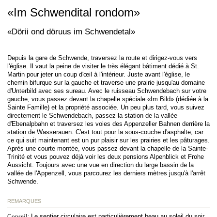
«Im Schwendital rondom»
«Dörii ond döruus im Schwendetal»
Depuis la gare de Schwende, traversez la route et dirigez-vous vers
l'église. Il vaut la peine de visiter le très élégant bâtiment dédié à St.
Martin pour jeter un coup d'œil à l'intérieur. Juste avant l'église, le
chemin bifurque sur la gauche et traverse une prairie jusqu'au domaine
d'Unterbild avec ses sureau. Avec le ruisseau Schwendebach sur votre
gauche, vous passez devant la chapelle spéciale «Im Bild» (dédiée à la
Sainte Famille) et la propriété associée. Un peu plus tard, vous suivez
directement le Schwendebach, passez la station de la vallée
d'Ebenalpbahn et traversez les voies des Appenzeller Bahnen derrière la
station de Wasserauen. C'est tout pour la sous-couche d'asphalte, car
ce qui suit maintenant est un pur plaisir sur les prairies et les pâturages.
Après une courte montée, vous passez devant la chapelle de la Sainte-
Trinité et vous pouvez déjà voir les deux pensions Alpenblick et Frohe
Aussicht. Toujours avec une vue en direction du large bassin de la
vallée de l'Appenzell, vous parcourez les derniers mètres jusqu'à l'arrêt
Schwende.
REMARQUES
Conseil:
Le sentier circulaire est particulièrement beau au soleil du soir.