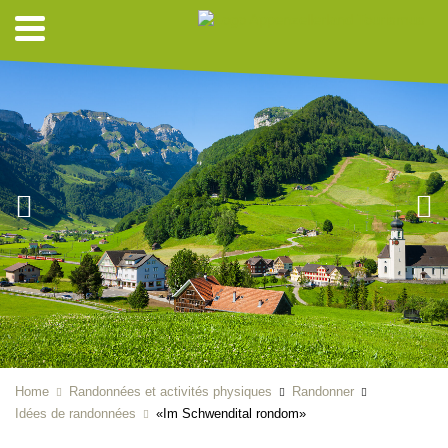
Home
Randonnées et activités physiques
Randonner
Idées de randonnées
«Im Schwendital rondom»