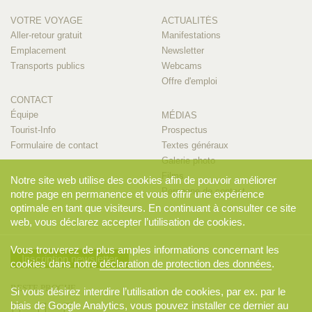
VOTRE VOYAGE
ACTUALITÉS
Aller-retour gratuit
Manifestations
Emplacement
Newsletter
Transports publics
Webcams
Offre d'emploi
CONTACT
Équipe
MÉDIAS
Tourist-Info
Prospectus
Formulaire de contact
Textes généraux
Galerie photo
Films
Notre site web utilise des cookies afin de pouvoir améliorer
Personne de contact
notre page en permanence et vous offrir une expérience
optimale en tant que visiteurs. En continuant à consulter ce site
web, vous déclarez accepter l’utilisation de cookies.
Vous trouverez de plus amples informations concernant les
Inscription newsletter
cookies dans notre
déclaration de protection des données
.
RESTE PROCHE
Si vous désirez interdire l’utilisation de cookies, par ex. par le
biais de Google Analytics, vous pouvez installer ce dernier au