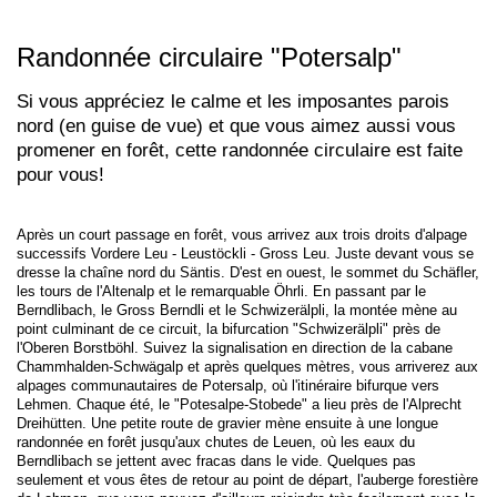
Randonnée circulaire "Potersalp"
Si vous appréciez le calme et les imposantes parois
nord (en guise de vue) et que vous aimez aussi vous
promener en forêt, cette randonnée circulaire est faite
pour vous!
Après un court passage en forêt, vous arrivez aux trois droits d'alpage
successifs Vordere Leu - Leustöckli - Gross Leu. Juste devant vous se
dresse la chaîne nord du Säntis. D'est en ouest, le sommet du Schäfler,
les tours de l'Altenalp et le remarquable Öhrli. En passant par le
Berndlibach, le Gross Berndli et le Schwizerälpli, la montée mène au
point culminant de ce circuit, la bifurcation "Schwizerälpli" près de
l'Oberen Borstböhl. Suivez la signalisation en direction de la cabane
Chammhalden-Schwägalp et après quelques mètres, vous arriverez aux
alpages communautaires de Potersalp, où l'itinéraire bifurque vers
Lehmen. Chaque été, le "Potesalpe-Stobede" a lieu près de l'Alprecht
Dreihütten. Une petite route de gravier mène ensuite à une longue
randonnée en forêt jusqu'aux chutes de Leuen, où les eaux du
Berndlibach se jettent avec fracas dans le vide. Quelques pas
seulement et vous êtes de retour au point de départ, l'auberge forestière