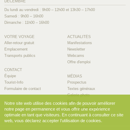
DÉCEMBRE
Du lundi au vendredi : 9h00 – 12h00 et 13h30 – 17h00
Samedi : 9h00 – 16h00
Dimanche : 11h00 – 16h00
VOTRE VOYAGE
ACTUALITÉS
Aller-retour gratuit
Manifestations
Emplacement
Newsletter
Transports publics
Webcams
Offre d'emploi
CONTACT
Équipe
MÉDIAS
Tourist-Info
Prospectus
Formulaire de contact
Textes généraux
Galerie photo
Films
Notre site web utilise des cookies afin de pouvoir améliorer
Personne de contact
notre page en permanence et vous offrir une expérience
optimale en tant que visiteurs. En continuant à consulter ce site
web, vous déclarez accepter l’utilisation de cookies.