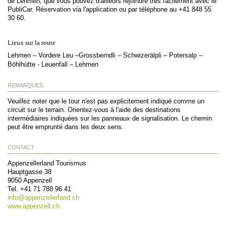
de Lehmen, que vous pouvez d'ailleurs rejoindre très facilement avec le
PubliCar. Réservation via l'application ou par téléphone au +41 848 55
30 60.
Lieux sur la route
Lehmen – Vordere Leu –Grossberndli – Schwizerälpli – Potersalp –
Böhlhütte - Leuenfall – Lehmen
REMARQUES
Veuillez noter que le tour n'est pas explicitement indiqué comme un
circuit sur le terrain. Orientez-vous à l'aide des destinations
intermédiaires indiquées sur les panneaux de signalisation. Le chemin
peut être emprunté dans les deux sens.
CONTACT
Appenzellerland Tourismus
Hauptgasse 38
9050
Appenzell
Tel.
+41 71 788 96 41
info@
appenzellerland.ch
www.appenzell.ch