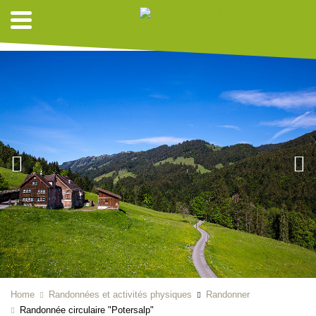
IDÉES DE RANDONNÉES
Home
Randonnées et activités physiques
Randonner
Randonnée circulaire "Potersalp"